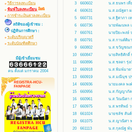
วิธีการลงทะเบียน
3
660602
น.ส.ธนพร เที
พิมพ์ใบลงทะเบียน
4
660631
น.ส.อณัฐดา ผ
การชำระเงินค่าลงทะเบียน
5
660731
น.ส.ฐิตาภา เ
สถิติของผู้เข้าชม :
6
660736
นายพัฒนพล เอี
ปฏิทินการศึกษา :
7
660761
นายปิยะพงษ์
ระดับปริญญาตรี
8
660791
น.ส.กานต์ติม
ระดับบัณฑิตศึกษา
9
660802
น.ส.ขวัญชณก 
10
660847
นายสิทธิศักดิ
มีผู้เข้าเยี่ยมชม
11
660896
น.ส.ชลดา รุ่งเ
12
660918
น.ส.พิมพ์มาด
คน ตั้งแต่ มกราคม 2004
13
660919
น.ส.มณีนุช ปร
REGISTRA-HCU-
14
660936
นายมงคล พงศ์
FANPAGE
15
660956
น.ส.กัญญาภั
16
660961
น.ส.วัณณิตา ก
17
660975
น.ส.พรทิพย์ 
18
661024
นายชลัช สันต์
19
661075
น.ส.ญาณิศา พ
20
661113
น.ส.กุลณัฐ พัน