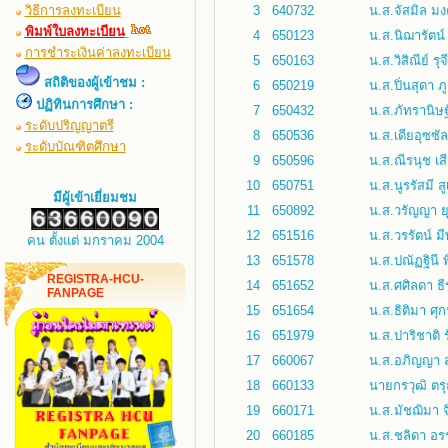
วิธีการลงทะเบียน
3
640732
น.ส.จัสมิล มง
พิมพ์ใบลงทะเบียน
4
650123
น.ส.นิฌารัตน์
การชำระเงินค่าลงทะเบียน
5
650163
น.ส.วิสิณีย์ รุ
สถิติของผู้เข้าชม :
6
650219
น.ส.ปิ่นสุดา ภู
ปฏิทินการศึกษา :
7
650432
น.ส.ภัทรานิษฐ
ระดับปริญญาตรี
8
650536
น.ส.เดียอุซซ
ระดับบัณฑิตศึกษา
9
650596
น.ส.ณีรนุช เส
10
650751
น.ส.นูรรัสมี สู
มีผู้เข้าเยี่ยมชม
11
650892
น.ส.วรัญญา ย
12
651516
น.ส.วรรัตน์ 
คน ตั้งแต่ มกราคม 2004
13
651578
น.ส.ปณัฏฐินี 
REGISTRA-HCU-
14
651652
น.ส.ศศิลดา ธ
FANPAGE
15
651654
น.ส.ธิติมา ศุ
16
651979
น.ส.ปาริชาติ 
17
660067
น.ส.อภิญญา 
18
660133
นายกรวุฒิ ตรุ
19
660171
น.ส.มัชฌิมา จ
20
660185
น.ส.ชลิดา อ