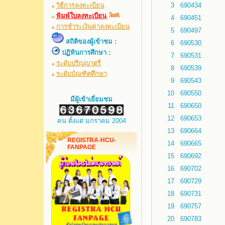
วิธีการลงทะเบียน
3
690434
พิมพ์ใบลงทะเบียน
4
690451
การชำระเงินค่าลงทะเบียน
5
690497
สถิติของผู้เข้าชม :
6
690530
ปฏิทินการศึกษา :
7
690531
ระดับปริญญาตรี
8
690539
ระดับบัณฑิตศึกษา
9
690543
10
690550
มีผู้เข้าเยี่ยมชม
11
690650
12
690653
คน ตั้งแต่ มกราคม 2004
13
690664
REGISTRA-HCU-
14
690665
FANPAGE
15
690692
16
690702
17
690729
18
690731
19
690757
20
690783