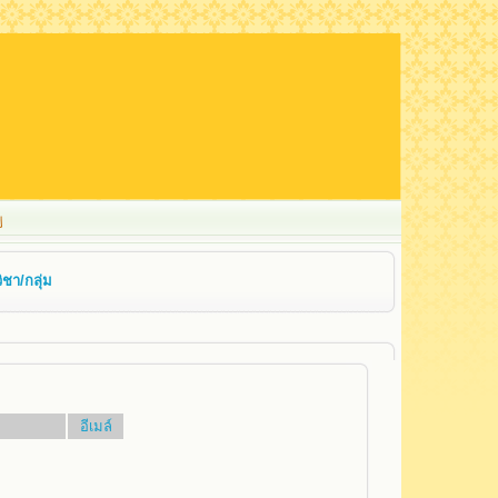
ชา/กลุ่ม
อีเมล์