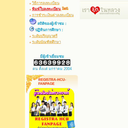
วิธีการลงทะเบียน
พิมพ์ใบลงทะเบียน
การชำระเงินค่าลงทะเบียน
สถิติของผู้เข้าชม :
ปฏิทินการศึกษา :
ระดับปริญญาตรี
ระดับบัณฑิตศึกษา
มีผู้เข้าเยี่ยมชม
คน ตั้งแต่ มกราคม 2004
REGISTRA-HCU-
FANPAGE