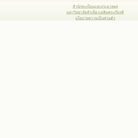
สำนักทะเบียนและประมวลผล
มหาวิทยาลัยหัวเฉียวเฉลิมพระเกียรติ
นโยบายความเป็นส่วนตัว