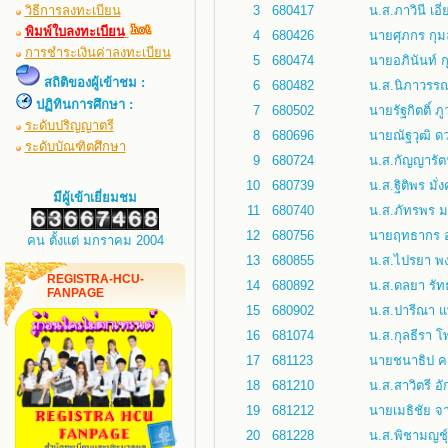
วิธีการลงทะเบียน
3
680417
น.ส.ภาวินี เอี่
พิมพ์ใบลงทะเบียน
4
680426
นายศุภกร กุม
การชำระเงินค่าลงทะเบียน
5
680474
นายอภินันท์ ก
สถิติของผู้เข้าชม :
6
680482
น.ส.นิภาวรร
ปฏิทินการศึกษา :
7
680502
นายรัฐกิตติ์ ภู
ระดับปริญญาตรี
8
680696
นายณัฐวุฒิ 
ระดับบัณฑิตศึกษา
9
680724
น.ส.กัญญารัตน์
10
680739
น.ส.ฐิติพร มั่งค
มีผู้เข้าเยี่ยมชม
11
680740
น.ส.ภัทรพร 
12
680756
นายฤทธากร อย
คน ตั้งแต่ มกราคม 2004
13
680855
น.ส.ไปรยา พง
REGISTRA-HCU-
14
680892
น.ส.ดลยา รัท
FANPAGE
15
680902
น.ส.ปารีณา แ
16
681074
น.ส.กุลธีรา โพ
17
681123
นายชนาธิป คล
18
681210
น.ส.สาวิตรี อั
19
681212
นายเมธิชัย จ
20
681228
น.ส.พิชามญชุ