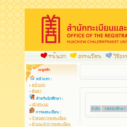
เมนูหลัก
หน้าแรก :
หน้าแรก
ค้นหา
สำหรับนักศึกษา :
เข้าสู่ระบบ
ลำดับ
รหัสนักศึกษา
การลงทะเบียน :
กำหนดการลงทะเบียน
คำแนะนำการลงทะเบียน