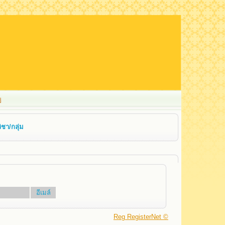
ชา/กลุ่ม
อีเมล์
Reg RegisterNet ©