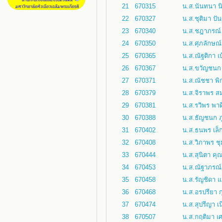
21
670315
น.ส.นันทนา น
22
670327
น.ส.ชุติมา ปั
23
670340
น.ส.ชฎาภรณ์ ค
24
670350
น.ส.ศุภลักษณ
25
670365
น.ส.ณัฐติกา เ
26
670367
น.ส.ขวัญชน
27
670371
น.ส.ณัชชา พิก
28
670379
น.ส.จิราพร ส
29
670381
น.ส.รวิพร พาด
30
670388
น.ส.ธัญชนก ภู
31
670402
น.ส.ธนพร เล็
32
670408
น.ส.วิภาพร ชุ
33
670444
น.ส.สุนิตา คุณ
34
670453
น.ส.ณัฐาภรณ
35
670458
น.ส.รัญชิดา 
36
670468
น.ส.อรปรียา ก
37
670474
น.ส.สุปรีญา เ
38
670507
น.ส.กฤติมา เ