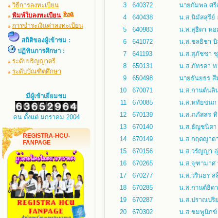
วิธีการลงทะเบียน
3
640372
นายกัมพล ศรีสว
พิมพ์ใบลงทะเบียน
4
640438
น.ส.นิมัสสุรีย
การชำระเงินค่าลงทะเบียน
5
640983
น.ส.สุธิดา ห
สถิติของผู้เข้าชม :
6
641072
น.ส.ชลธิชา บ
ปฏิทินการศึกษา :
7
641193
น.ส.สุภัชชา ช
ระดับปริญญาตรี
8
650131
น.ส.ภัทรดา ท
ระดับบัณฑิตศึกษา
9
650498
นายธันยธร ส
10
670071
น.ส.กานต์นลิ
มีผู้เข้าเยี่ยมชม
11
670085
น.ส.หทัยชนก ศ
12
670139
น.ส.ภภัสสร ท
คน ตั้งแต่ มกราคม 2004
13
670140
น.ส.ธัญชนิตา อ
REGISTRA-HCU-
14
670149
น.ส.กฤตญาดา 
FANPAGE
15
670156
น.ส.วรัญญา อุ
16
670265
น.ส.จุฑามาศ พ
17
670277
น.ส.วรินธร สล
18
670285
น.ส.กานต์ธิด
19
670287
น.ส.ปราณปริยา
20
670302
น.ส.ชมพูนิกข์