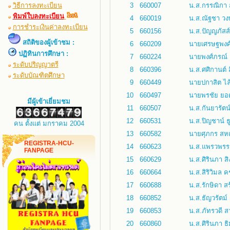
วิธีการลงทะเบียน
3
660007
น.ส.กรรณิกา 
พิมพ์ใบลงทะเบียน
4
660019
น.ส.ณัฐชา วง
การชำระเงินค่าลงทะเบียน
5
660156
น.ส.ปัญญภัสส
สถิติของผู้เข้าชม :
6
660209
นายเศรษฐพงศ
ปฏิทินการศึกษา :
7
660224
นายพงศ์ภรณ์ 
ระดับปริญญาตรี
8
660396
น.ส.ศศิกานต์ 
ระดับบัณฑิตศึกษา
9
660449
นายปกาสิต ไ
10
660497
นายพรชัย ยอ
มีผู้เข้าเยี่ยมชม
11
660507
น.ส.กันยารัตน
12
660531
น.ส.ปิญชาน์ ธ
คน ตั้งแต่ มกราคม 2004
13
660582
นายศุภกร สห
REGISTRA-HCU-
14
660623
น.ส.แพรวพรรณ
FANPAGE
15
660629
น.ส.ศิรินภา ส
16
660664
น.ส.สิริวิมล 
17
660688
น.ส.รักษิดา สร
18
660852
น.ส.ธัญวรัตม์
19
660853
น.ส.ภัทรวดี 
20
660860
น.ส.ศิรินภา ธ