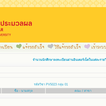
จำนวนนักศึกษาลงทะเบียนผ่านอินเตอร์เน็ตในแต่ละรายวิ
รหัสวิชา PV5023 กลุ่ม 01
ชื่อ - นามสกุล
คณะ / สาขา