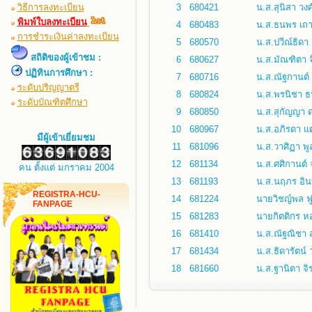
วิธีการลงทะเบียน
3
680421
น.ส.สุนิสา วงศ์
พิมพ์ใบลงทะเบียน
4
680483
น.ส.ธนพร เถา
การชำระเงินค่าลงทะเบียน
5
680570
น.ส.ปวีณ์ธิดา 
สถิติของผู้เข้าชม :
6
680627
น.ส.มัณฑิตา จ
ปฏิทินการศึกษา :
7
680716
น.ส.ณัฐกานต์
ระดับปริญญาตรี
8
680824
น.ส.พรนิชา 
ระดับบัณฑิตศึกษา
9
680850
น.ส.สุกัญญา ด
10
680967
น.ส.อภิรดา แ
มีผู้เข้าเยี่ยมชม
11
681096
น.ส.วาศิฏา พู
12
681134
น.ส.ศศิกานต์ 
คน ตั้งแต่ มกราคม 2004
13
681193
น.ส.นฤภร อิน
REGISTRA-HCU-
14
681224
นายวิชญ์พล ฟูส
FANPAGE
15
681283
นายกิตติกร ห
16
681410
น.ส.ณัฐณิชา 
17
681434
น.ส.ธิดารัตน์ 
18
681660
น.ส.ฐานิตา จ