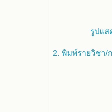
รูปแส
2. พิมพ์รายวิชา/ก