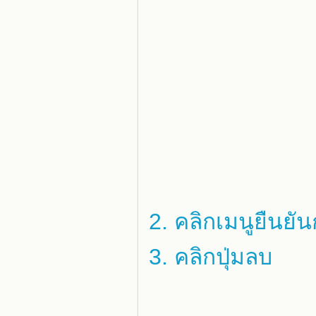
2. คลิกเมนูยืนย
3. คลิกปุ่มลบ