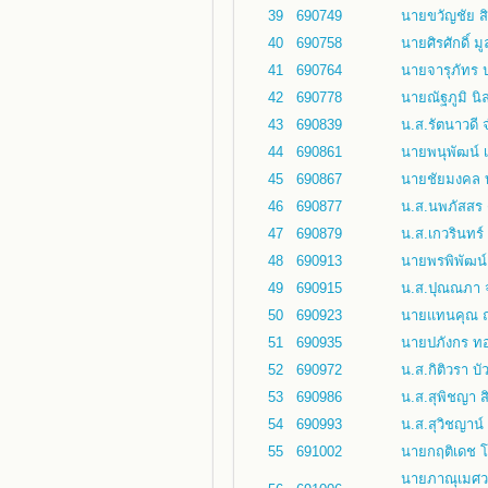
39
690749
นายขวัญชัย สิง
40
690758
นายศิรศักดิ์ มู
41
690764
นายจารุภัทร 
42
690778
นายณัฐภูมิ นิ
43
690839
น.ส.รัตนาวดี 
44
690861
นายพนุพัฒน์ เ
45
690867
นายชัยมงคล บ
46
690877
น.ส.นพภัสสร 
47
690879
น.ส.เกวรินทร์
48
690913
นายพรพิพัฒน
49
690915
น.ส.ปุณณภา 
50
690923
นายแทนคุณ ฤก
51
690935
นายปภังกร ทอง
52
690972
น.ส.กิติวรา บั
53
690986
น.ส.สุพิชญา ส
54
690993
น.ส.สุวิชญาน์ 
55
691002
นายกฤติเดช โ
นายภาณุเมศว