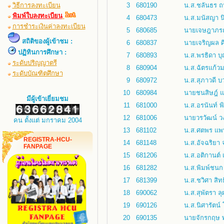
วิธีการลงทะเบียน
3
680190
น.ส.ชลันธร ถ
พิมพ์ใบลงทะเบียน
4
680473
น.ส.มนัสญา น
การชำระเงินค่าลงทะเบียน
5
680685
นายเจษฎาภรณ์
สถิติของผู้เข้าชม :
6
680837
นายเจริญผล ศ
ปฏิทินการศึกษา :
7
680893
น.ส.พรธิดา บุญ
ระดับปริญญาตรี
8
680904
น.ส.ฉัตรแก้วม
ระดับบัณฑิตศึกษา
9
680972
น.ส.สุภาวดี 
10
680984
นายชนสิษฎ์ 
มีผู้เข้าเยี่ยมชม
11
681000
น.ส.อรนันท์ พ
12
681006
นายวรวัฒน์ ว
คน ตั้งแต่ มกราคม 2004
13
681102
น.ส.ศตพร แพท
REGISTRA-HCU-
14
681148
น.ส.อัจฉริยา จ
FANPAGE
15
681206
น.ส.อติกานต์ 
16
681282
น.ส.พิมพ์ชนก
17
681399
น.ส.ชวิศา สิท
18
690062
น.ส.สุพัตรา ล
19
690126
น.ส.นิศารัตน์ 
20
690135
นายจักรกฤษ