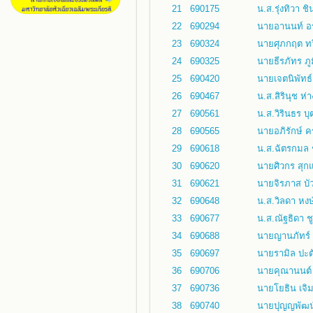
21
690175
น.ส.รุ่งทิวา ชิ
22
690294
นายอานนท์ อร
23
690324
นายศุภกฤต ทวี
24
690325
นายธีรภัทร ภูม
25
690420
นายเจตนิพัทธ
26
690467
น.ส.สิรินุช ห่
27
690561
น.ส.วิรินธร บุ
28
690565
นายอภิรักษ์ ค
29
690618
น.ส.ฉัตรกมล ช
30
690620
นายศิวกร สุกแ
31
690621
นายจิรภาส บั
32
690648
น.ส.วิลดา หงษ
33
690677
น.ส.ณัฐธิดา ช
34
690688
นายญานภัทร์ 
35
690697
นายรามิล ปะต
36
690706
นายคุณานนต์ 
37
690736
นายโยธิน เจิ
38
690740
นายปุญญพัฒน์