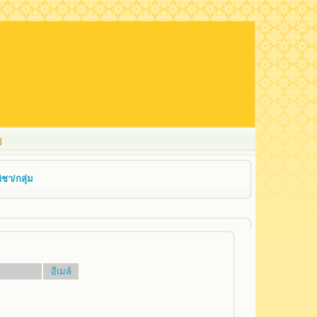
ชา/กลุ่ม
อีเมล์