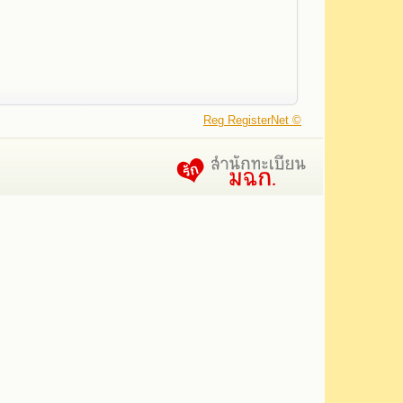
Reg RegisterNet ©